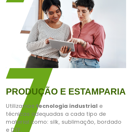
PRODUÇÃO E ESTAMPARIA
Utilizamos
tecnologia industrial
e
técnicas adequadas a cada tipo de
material como: silk, sublimação, bordado
e DTF.